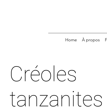
Home
À propos
F
Créoles
tanzanites