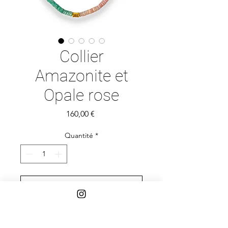
Collier
Amazonite et
Opale rose
Prix
160,00 €
Quantité
*
Ajouter au panier
Perles de pneu de haute qualité en 
amazonite et opale rose. Le fermoir 