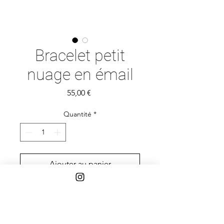
Bracelet petit
nuage en émail
Prix
55,00 €
Quantité
*
Ajouter au panier
Bracelet nuage rose ajustable. Émail
sur argent sterling et nylon bleu
foncé.