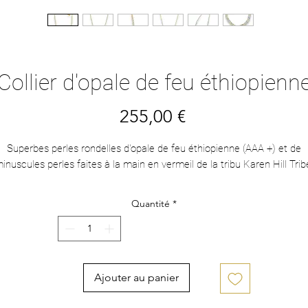
Collier d'opale de feu éthiopienn
Prix
255,00 €
Superbes perles rondelles d'opale de feu éthiopienne (AAA +) et de
inuscules perles faites à la main en vermeil de la tribu Karen Hill Trib
Quantité
*
Ajouter au panier