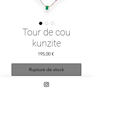
Tour de cou
kunzite
Prix
195,00 €
Rupture de stock
Magnifique tour de cou perlé
Kunzite, perle centrale Améthyste et
pierres précieuses de différentes
formes et tailles. Unique en son
genre.