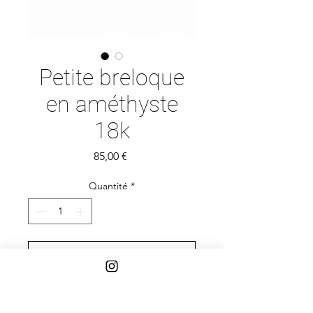
Petite breloque
en améthyste
18k
Prix
85,00 €
Quantité
*
Ajouter au panier
Or 18 carats
Améthyste carrée